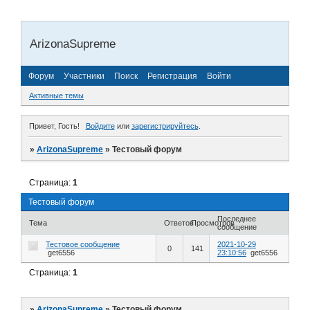
ArizonaSupreme
Форум
Участники
Поиск
Регистрация
Войти
Активные темы
Привет, Гость!
Войдите
или
зарегистрируйтесь
.
»
ArizonaSupreme
»
Тестовый форум
Страница:
1
Тестовый форум
Последнее
Тема
Ответов
Просмотров
сообщение
Тестовое сообщение
2021-10-29
0
141
get6556
23:10:56
get6556
Страница:
1
»
ArizonaSupreme
»
Тестовый форум