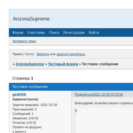
ArizonaSupreme
Форум
Участники
Поиск
Регистрация
Войти
Активные темы
Привет, Гость!
Войдите
или
зарегистрируйтесь
.
»
ArizonaSupreme
»
Тестовый форум
»
Тестовое сообщение
Страница:
1
Тестовое сообщение
get6556
Поделиться
2021-10-29 23:10:56
Администратор
Благодарим за выбор нашего сервиса
Зарегистрирован
: 2021-10-29
Приглашений:
0
0
Сообщений:
1
Уважение:
[+0/-0]
Позитив:
[+0/-0]
Провел на форуме:
1 минуту